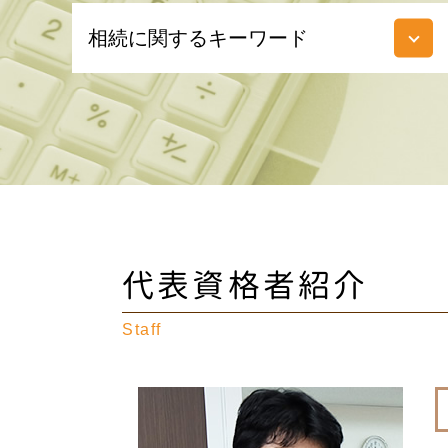
相続に関するキーワード
みなし相続財産 とは
相続 期限
生前贈与 現金
相続税 申告 必要書類
限定承認 とは
遺贈 相続
家なき子 相続税
相続 生前贈与
代表資格者紹介
配偶者居住権 評価
準確定申告 とは
Staff
遺留分 わかりやすく
相続 種類
土地 購入 税金
遺留分 相続
ゴルフ会員権 相続