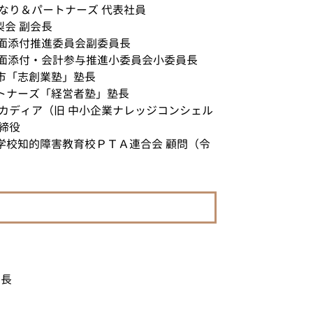
かなり＆パートナーズ 代表社員
不動産相続 東京都 相談
梨会 副会長
税務相談 国立市 相談
書面添付推進委員会副委員長
不動産相続 神奈川県 相談
 書面添付・会計参与推進小委員会小委員長
相続 東京都 税理士
市「志創業塾」塾長
税務相談 多摩市 相談
トナーズ「経営者塾」塾長
ルカディア（旧 中小企業ナレッジコンシェル
締役
学校知的障害教育校ＰＴＡ連合会 顧問（令
員長