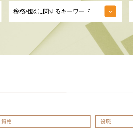
税務相談に関するキーワード
貸借対照表 とは
税額 控除 とは
書面添付制度 とは
税務調査 個人 領収書なし
脱税 とは
法人住民税 とは
法人税 とは
税務調査 どこまで調べる
電子 申告 とは
e tax とは
納税 期間
延滞税 とは
税務 相談 とは
資格
役職
当期純利益 とは
税務調査 時期