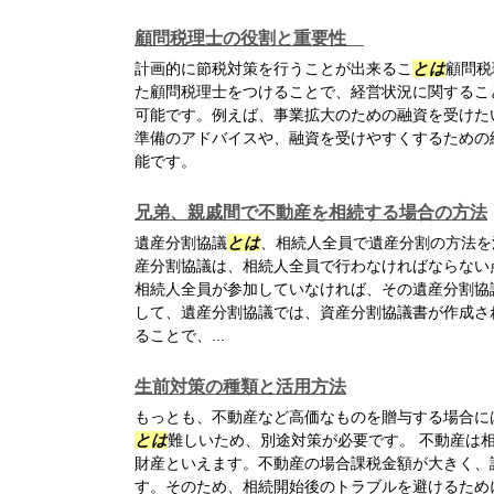
顧問税理士の役割と重要性
計画的に節税対策を行うことが出来るこ
とは
顧問税
た顧問税理士をつけることで、経営状況に関するこ
可能です。例えば、事業拡大のための融資を受けた
準備のアドバイスや、融資を受けやすくするための
能です。
兄弟、親戚間で不動産を相続する場合の方法
遺産分割協議
とは
、相続人全員で遺産分割の方法を
産分割協議は、相続人全員で行わなければならない
相続人全員が参加していなければ、その遺産分割協
して、遺産分割協議では、資産分割協議書が作成さ
ることで、...
生前対策の種類と活用方法
もっとも、不動産など高価なものを贈与する場合には
とは
難しいため、別途対策が必要です。 不動産は
財産といえます。不動産の場合課税金額が大きく、
す。そのため、相続開始後のトラブルを避けるため