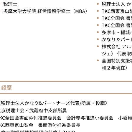
税理士
税理士法人 
個人事業主 確定申告
多摩大学大学院 経営情報学修士（MBA）
TKC西東京山
延滞税 計算
TKC全国会 
節税 対策
TKC全国会
所得 隠し とは
多摩市・稲城
税務調査 何年分
かなり＆パー
株式会社 ア
ジェ） 代表取
全国特別支援
和２年現在）
経歴
〈税理士法人かなり&パートナーズ代表/所属・役職〉
東京税理士会・武蔵府中支部所属
TKC全国会書面添付推進委員会 会計参与推進小委員会 小委
TKC西東京山梨会 書面添付推進委員長