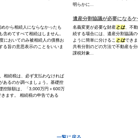
明らかに...
遺産分割協議が必要になるケ
初めから相続人にならなかったも
名義変更が必要な財産
とは
、不動
も含めてすべて相続はしません。
続する場合には、遺産分割協議の
度においてのみ被相続人の債務お
ように簡単に分けるこ
とは
できま
する旨の意思表示のことをいいま
共有分割のどの方法で不動産を分
課税対象...
、相続税は、必ず支払わなければ
があるのか調べましょう。基礎控
除額は、「3,000万円＋600万
きます。 相続税の申告である
一覧に戻る