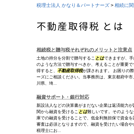
税理士法人 かなり＆パートナーズ
>
相続に関
不動産取得税 とは
相続税と贈与税それぞれのメリットと注意点
土地の持分を分割で贈与するこ
とは
できますが、手
のような方法で贈与すべきか、考えることが重要で
得すると、
不動産取得税
が課されます。 お困りの
ーズにご相談ください。当事務所は、東京都府中市
川県、埼...
融資サポート・銀行対応
新設法人などの決算書がまだない企業は返済能力が
関から融資を受けるこ
とは
難しいです。そのような
庫での融資を受けることで、低金利無担保で資金を
審査は必須となりますので、融資を受けたい場合や
税理士にお...