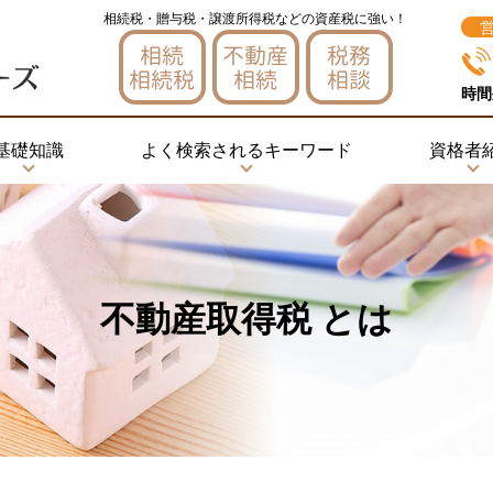
相続税・贈与税・譲渡所得税などの資産税に強い！
相続
不動産
税務
相続税
相続
相談
時間
基礎知識
よく検索されるキーワード
資格者
不動産取得税 とは