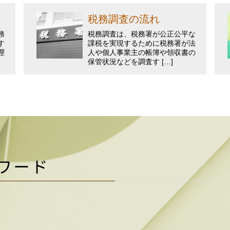
税務調査の流れ
務
税務調査は、税務署が公正公平な
す
課税を実現するために税務署が法
理
人や個人事業主の帳簿や領収書の
保管状況などを調査す […]
ワード