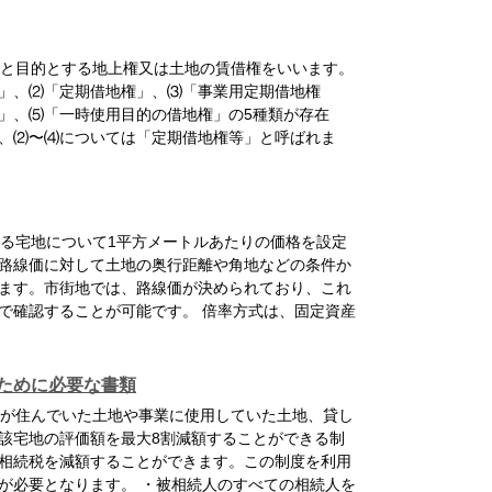
と目的とする地上権又は土地の賃借権をいいます。
」、⑵「定期借地権」、⑶「事業用定期借地権
」、⑸「一時使用目的の借地権」の5種類が存在
、⑵〜⑷については「定期借地権等」と呼ばれま
る宅地について1平方メートルあたりの価格を設定
路線価に対して土地の奥行距離や角地などの条件か
ます。市街地では、路線価が決められており、これ
で確認することが可能です。 倍率方式は、固定資産
ために必要な書類
が住んでいた土地や事業に使用していた土地、貸し
該宅地の評価額を最大8割減額することができる制
相続税を減額することができます。この制度を利用
が必要となります。 ・被相続人のすべての相続人を