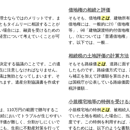
借地権の相続と評価
理士ならではのメリットです。ま
そもそも、借地権
とは
、建物所有
ともタイムリーに相談することが
借地権には、一般的に⑴「借地権
い場合には、融資を受けるための
等」、⑷「建物譲渡特約付借地権
経営について考えていくことが可
し、⑴については「普通借地権」
す。以下では、一般...
相続税の土地評価の計算方法
決定する協議のことです。この遺
そもそも路線価
とは
、道路に面す
点に注意しなければなりません。
したものです。路線価方式では、
議は無効となってしまいます。そ
ら補正を加えて評価額を算出され
れます。遺産分割協議書を作成す
は国税庁が公表している路線価図
税評価額...
小規模宅地等の特例を受ける
、110万円の範囲で贈与するこ
小規模宅地の特例
とは
、被相続人
相続においてトラブルが生じやすい
ていた土地を相続した場合に、当
評価が難しく、分割がしにくいで
度です。この特例を利用すれば、
にも、生前に不動産対策を行って
するためには、以下のような書類