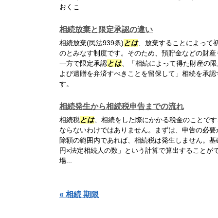
おくこ...
相続放棄と限定承認の違い
相続放棄(民法939条)
とは
、放棄することによって
のとみなす制度です。そのため、預貯金などの財産
一方で限定承認
とは
、「相続によって得た財産の限
よび遺贈を弁済すべきことを留保して」相続を承認
す。
相続発生から相続税申告までの流れ
相続税
とは
、相続をした際にかかる税金のことです
ならないわけではありません。まずは、申告の必要
除額の範囲内であれば、相続税は発生しません。基礎控
円×法定相続人の数」という計算で算出することがで
場...
« 相続 期限