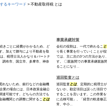
するキーワード
>
不動産取得税 とは
事業承継対策
続きごとに経費がかかるため、ど
会社の役割は、一代で終わるこ
と
す。加えて贈与により不動産を取
り長く事業を行っていくことが役
際は、税理士法人かなり＆パートナ
ては、主に次の3つの方法があり
、調布市、国立市、多摩市、神奈
す。 〇親族間での事業承継親族
ることになり...
巡回監査とは
図れないため、銀行などの金融機
巡回監査
とは
、定期的に税理士が
企業の場合には、日本政策金融公
ないか、勘定項目は誤った項目で
調達可能です。どちらの方法でも
することを言います。この作業を
金融機関との調整に関するこ
とは
に点検可能」、「経営の軌道修正
常、中小...