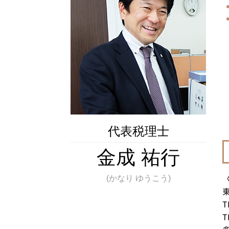
相続税 評価額
不動産 相続税
相続税 配偶者控除
不動産取得税 とは
相続税 とは
代表税理士
金成 祐行