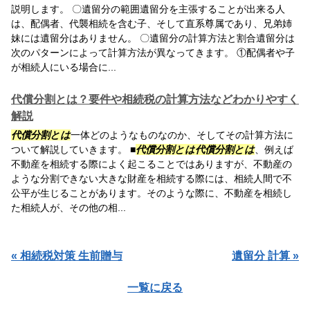
説明します。 〇遺留分の範囲遺留分を主張することが出来る人
は、配偶者、代襲相続を含む子、そして直系尊属であり、兄弟姉
妹には遺留分はありません。 〇遺留分の計算方法と割合遺留分は
次のパターンによって計算方法が異なってきます。 ①配偶者や子
が相続人にいる場合に...
代償分割とは？要件や相続税の計算方法などわかりやすく
解説
代償分割とは
一体どのようなものなのか、そしてその計算方法に
ついて解説していきます。 ■
代償分割とは
代償分割とは
、例えば
不動産を相続する際によく起こることではありますが、不動産の
ような分割できない大きな財産を相続する際には、相続人間で不
公平が生じることがあります。そのような際に、不動産を相続し
た相続人が、その他の相...
« 相続税対策 生前贈与
遺留分 計算 »
一覧に戻る