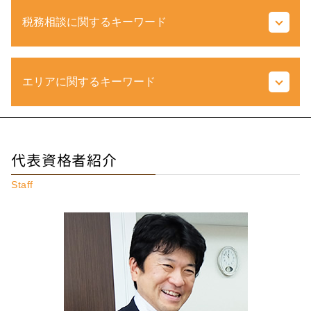
生前贈与 生命保険
税務相談に関するキーワード
相続 期限
相続税対策 生前贈与
特定遺贈 とは
当期純利益 とは
不動産 持分 とは
エリアに関するキーワード
還付申告 とは
単純承認 とは
税務代理権限証書 とは
相続 生前贈与
税務調査 何年分
代償分割とは わかりやすく
相続 東京都 相談
税務 相談 とは
配偶者居住権 とは
相続 埼玉県 相談
税務 調査
代表資格者紹介
遺留分 権利者
相続税 調布市 税理士
節税 対策
相続税 申告期限
相続 国立市 税理士
納税 期間
Staff
相続税 非課税
税務相談 東京都 税理士
延滞税 計算
代償分割 相続税
税務相談 調布市 相談
売上総利益 とは
準確定申告 とは
不動産相続 埼玉県 税理士
控除限度額 とは
相続税 ふるさと納税
税務相談 府中市 相談
税額 控除 とは
登録 免許税 計算
税務相談 府中市 税理士
税金 種類
土地 税金
相続税 埼玉県 税理士
e tax とは
相続税 申告 必要書類
相続税 東京都 税理士
青色 申告 決算書 書き方
包括受遺者 とは
不動産相続 埼玉県 相談