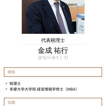
過少申告加算税 とは
遺産 相続 孫
税務相談 国立市 税理士
法人事業税 とは
不動産相続 国立市 相談
税務調査 個人 領収書なし
税務相談 国立市 相談
国税局 調査
税務相談 埼玉県 相談
確定申告 とは
不動産相続 府中市 税理士
税務相談 多摩市 相談
相続税 神奈川県 税理士
代表税理士
相続 神奈川県 税理士
金成 祐行
資格
税理士
多摩大学大学院 経営情報学修士（MBA）
役職