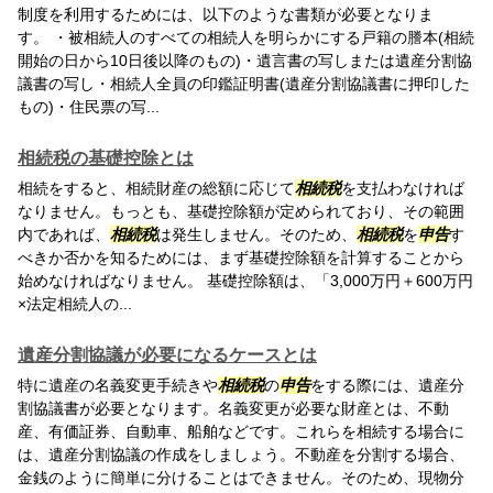
制度を利用するためには、以下のような書類が必要となりま
す。 ・被相続人のすべての相続人を明らかにする戸籍の謄本(相続
開始の日から10日後以降のもの)・遺言書の写しまたは遺産分割協
議書の写し・相続人全員の印鑑証明書(遺産分割協議書に押印した
もの)・住民票の写...
相続税の基礎控除とは
相続をすると、相続財産の総額に応じて
相続税
を支払わなければ
なりません。もっとも、基礎控除額が定められており、その範囲
内であれば、
相続税
は発生しません。そのため、
相続税
を
申告
す
べきか否かを知るためには、まず基礎控除額を計算することから
始めなければなりません。 基礎控除額は、「3,000万円＋600万円
×法定相続人の...
遺産分割協議が必要になるケースとは
特に遺産の名義変更手続きや
相続税
の
申告
をする際には、遺産分
割協議書が必要となります。名義変更が必要な財産とは、不動
産、有価証券、自動車、船舶などです。これらを相続する場合に
は、遺産分割協議の作成をしましょう。不動産を分割する場合、
金銭のように簡単に分けることはできません。そのため、現物分