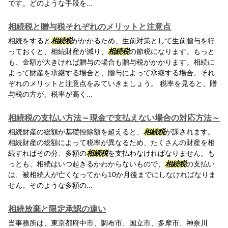
です。どのような手段を...
相続税と贈与税それぞれのメリットと注意点
相続をすると
相続税
がかかるため、生前対策として生前贈与を行
っておくと、相続財産が減り、
相続税
の節税になります。もっと
も、金額が大きければ贈与の場合も贈与税がかかります。相続に
よって財産を承継する場合と、贈与によって承継する場合、それ
ぞれのメリットと注意点をみていきましょう。 税率を見ると、贈
与税の方が、税率が高く...
相続税の支払い方法～現金で支払えない場合の対応方法～
相続財産の総額が基礎控除額を超えると、
相続税
が課されます。
相続財産の総額によって税率が異なるため、たくさんの財産を相
続すればその分、多額の
相続税
を支払わなければなりません。も
っとも、相続はいつ起きるかわからないもので、
相続税
の支払い
は、被相続人が亡くなってから10か月後までにしなければなりま
せん。そのような多額の...
相続放棄と限定承認の違い
当事務所は、東京都府中市、調布市、国立市、多摩市、神奈川