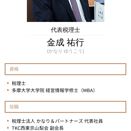
不動産相続 神奈川県 相談
税務代理権限証書 とは
相続 埼玉県 相談
修正申告 とは
相続 神奈川県 相談
相続税 東京都 相談
不動産相続 埼玉県 税理士
代表税理士
不動産相続 国立市 税理士
金成 祐行
資格
税理士
多摩大学大学院 経営情報学修士（MBA）
役職
税理士法人 かなり＆パートナーズ 代表社員
TKC西東京山梨会 副会長