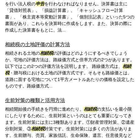
を行い法人税の
申告
を行わなければなりません。決算書は主に
「貸借対照表」、「損益計算書」、「キャッシュフロー計算
書」、「株主資本等変動計算書」、「個別注記表」といった5つの
書面があり、これらを決算時に作成をします。また、決算の際に
作成した決算書をもとに、法...
相続税の土地評価の計算方法
相続される土地の
相続税
の評価はどのようにするべきでしょう
か。宅地の評価方法は、路線価方式と倍率方式の2つがあります。
以下ではこの2つの評価方法を説明します。 路線価方式は、
相続
税
・贈与税における土地の評価方式です。そもそも路線価とは、
道路に面する宅地について1平方メートルあたりの価格を設定した
ものです。路線価方式...
生前対策の種類と活用方法
相続開始後の手続きを円滑に進めたり、
相続税
の支払いを最小限
にしたりするために、生前対策というのはとても重要になってき
ます。生前対策には主に3種類あります。①財産管理対策、②遺産
分割対策、③
相続税
対策です。生前対策には多くの方法がありま
す。生前贈与、売買、家族信託、生命保険、遺言、任意後見など