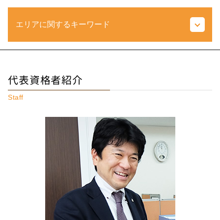
生前贈与 現金
法人 不動産 売却 税金
株式 相続税
エリアに関するキーワード
更正の請求 とは
単純承認 とは
書面添付制度 とは
相続放棄 とは
経常利益 とは
相続 生前贈与
不動産相続 府中市 相談
源泉所得税 とは
包括受遺者 とは
相続税 府中市 税理士
納税 期間
代表資格者紹介
死亡保険金 相続税
不動産相続 調布市 相談
訂正申告 とは
相続税 分割
相続税 府中市 相談
税務調査 どこまで調べる
Staff
熟慮期間 とは
不動産相続 国立市 相談
税法 とは
相続税 申告書
税務相談 埼玉県 税理士
法人 決算 提出書類
遺留分 とは
相続 国立市 税理士
当期純利益 とは
配偶者居住権 とは
相続税 神奈川県 税理士
所得 隠し とは
土地 購入 税金
相続税 調布市 相談
税務代理 とは
不動産 持分 とは
税務相談 国立市 相談
売上総利益 とは
遺産 相続 借金
相続 調布市 相談
法人事業税 とは
遺留分 計算
相続税 多摩市 相談
税務 調査
登録免許税 とは
相続税 国立市 相談
白色 申告 書き方
相続税 調布市 税理士
延滞税 計算