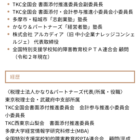
TKC全国会 書面添付推進委員会副委員長
TKC全国会 書面添付・会計参与推進小委員会小委員長
多摩市・稲城市「志創業塾」塾長
かなり＆パートナーズ「経営者塾」塾長
株式会社 アルカディア（旧 中小企業ナレッジコンシェ
ルジェ） 代表取締役
全国特別支援学校知的障害教育校ＰＴＡ連合会 顧問
（令和２年現在）
経歴
〈税理士法人かなり&パートナーズ代表/所属・役職〉
東京税理士会・武蔵府中支部所属
TKC全国会書面添付推進委員会 会計参与推進小委員会
小委員長
TKC西東京山梨会 書面添付推進委員長
多摩大学経営情報学研究科修士(MBA)
全国特別支援学校知的障害教育校PTA連合会 顧問(平成