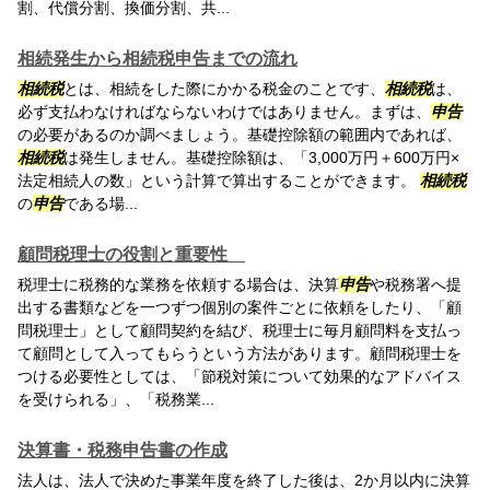
割、代償分割、換価分割、共...
相続発生から相続税申告までの流れ
相続税
とは、相続をした際にかかる税金のことです、
相続税
は、
必ず支払わなければならないわけではありません。まずは、
申告
の必要があるのか調べましょう。基礎控除額の範囲内であれば、
相続税
は発生しません。基礎控除額は、「3,000万円＋600万円×
法定相続人の数」という計算で算出することができます。
相続税
の
申告
である場...
顧問税理士の役割と重要性
税理士に税務的な業務を依頼する場合は、決算
申告
や税務署へ提
出する書類などを一つずつ個別の案件ごとに依頼をしたり、「顧
問税理士」として顧問契約を結び、税理士に毎月顧問料を支払っ
て顧問として入ってもらうという方法があります。顧問税理士を
つける必要性としては、「節税対策について効果的なアドバイス
を受けられる」、「税務業...
決算書・税務申告書の作成
法人は、法人で決めた事業年度を終了した後は、2か月以内に決算