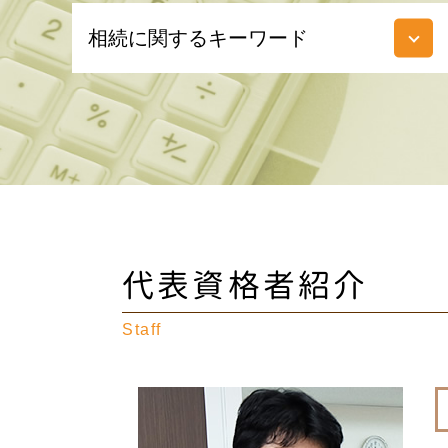
相続に関するキーワード
代償分割 要件
相続税対策 生前贈与
相続税対策 不動産
家なき子 相続税
仲介 手数料 とは
相続時精算課税制度 メリット
相続放棄 とは
相続税 申告書
代表資格者紹介
遺産 相続 孫
ゴルフ会員権 相続
Staff
贈与税 時効
熟慮期間 とは
相続税 申告 必要書類
包括受遺者 とは
不動産 相続税