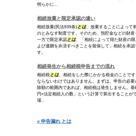
明らかに...
相続放棄と限定承認の違い
相続放棄(民法939条)
とは
、放棄することによって
のとみなす制度です。そのため、預貯金などの財産
一方で限定承認
とは
、「相続によって得た財産の限
よび遺贈を弁済すべきことを留保して」相続を承認
す。
相続発生から相続税申告までの流れ
相続税
とは
、相続をした際にかかる税金のことです
ならないわけではありません。まずは、申告の必要
除額の範囲内であれば、相続税は発生しません。基礎控
円×法定相続人の数」という計算で算出することがで
場...
« 申告漏れ とは