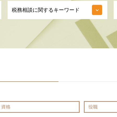
税務相談に関するキーワード
税務調査 いつ
控除限度額 とは
税務代理権限証書 とは
当期純利益 とは
営業利益 とは
税務代理権限証書 必要な場合
損益計算書 とは
税務調査 どこまで調べる
売上総利益 とは
節税 対策
税務調査 個人 領収書なし
税引前当期純利益 とは
課税所得額 とは
資格
役職
税務 相談 とは
税法 とは