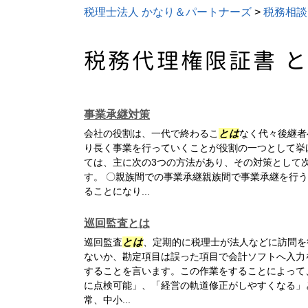
税理士法人 かなり＆パートナーズ
>
税務相談
税務代理権限証書 
事業承継対策
会社の役割は、一代で終わるこ
とは
なく代々後継者
り長く事業を行っていくことが役割の一つとして挙
ては、主に次の3つの方法があり、その対策として
す。 〇親族間での事業承継親族間で事業承継を行
ることになり...
巡回監査とは
巡回監査
とは
、定期的に税理士が法人などに訪問を
ないか、勘定項目は誤った項目で会計ソフトへ入力
することを言います。この作業をすることによって
に点検可能」、「経営の軌道修正がしやすくなる」
常、中小...