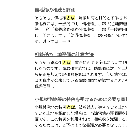
借地権の相続と評価
そもそも、借地権
とは
、建物所有と目的とする地上
借地権には、一般的に⑴「借地権」、⑵「定期借地
等」、⑷「建物譲渡特約付借地権」、⑸「一時使用
し、⑴については「普通借地権」、⑵〜⑷について
す。以下では、一般...
相続税の土地評価の計算方法
そもそも路線価
とは
、道路に面する宅地について1
したものです。路線価方式では、路線価に対して土
ら補正を加えて評価額を算出されます。市街地では
は国税庁が公表している路線価図で確認することが
税評価額...
小規模宅地等の特例を受けるために必要な書
小規模宅地の特例
とは
、被相続人が住んでいた土地
ていた土地を相続した場合に、当該宅地の評価額を
度です。この特例を利用すれば、相続税を減額する
するためには、以下のような書類が必要となります