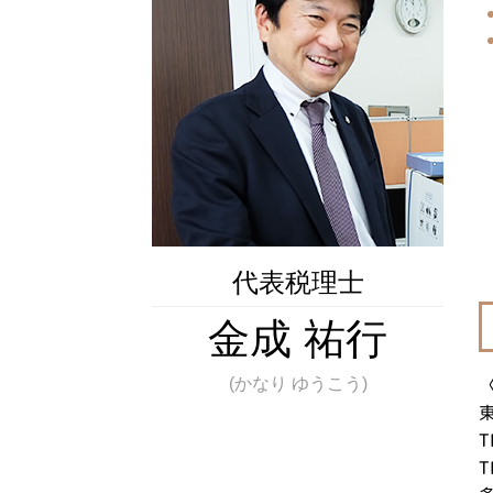
相続 範囲
遺産 相続 子供
遺留分 わかりやすく
株式 相続税
相続税 お尋ね
代表税理士
金成 祐行