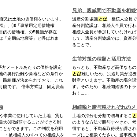
兄弟、親戚間で不動産を相続
権又は土地の賃借権をいいます。
遺産分割協議
とは
、相続人全員で
権」、⑶「事業用定期借地権
産分割協議は、相続人全員で行わ
目的の借地権」の5種類が存在
相続人全員が参加していなければ
は「定期借地権等」と呼ばれま
して、遺産分割協議では、資産分
ることで、...
生前対策の種類と活用方法
平方メートルあたりの価格を設定
もっとも、不動産など高価なもの
地の奥行距離や角地などの条件か
とは
難しいため、別途対策が必要
、路線価が決められており、これ
財産といえます。不動産の場合課
可能です。 倍率方式は、固定資産
す。そのため、相続開始後のトラ
おくこ...
類
相続税と贈与税それぞれのメ
や事業に使用していた土地、貸し
土地の持分を分割で贈与するこ
と
最大8割減額することができる制
のような方法で贈与すべきか、考
ことができます。この制度を利用
得すると、不動産取得税が課され
。 ・被相続人のすべての相続人を
ーズにご相談ください。当事務所