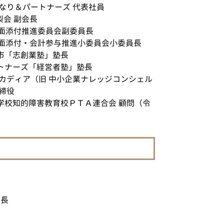
かなり＆パートナーズ 代表社員
相続税 国立市 相談
梨会 副会長
相続 府中市 税理士
書面添付推進委員会副委員長
相続 埼玉県 相談
 書面添付・会計参与推進小委員会小委員長
税務相談 調布市 相談
市「志創業塾」塾長
税務相談 国立市 相談
トナーズ「経営者塾」塾長
ルカディア（旧 中小企業ナレッジコンシェル
締役
学校知的障害教育校ＰＴＡ連合会 顧問（令
員長