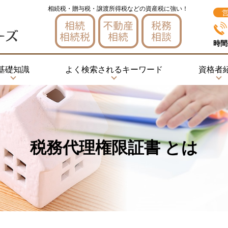
相続税・贈与税・譲渡所得税などの資産税に強い！
相続
不動産
税務
相続税
相続
相談
時間
基礎知識
よく検索されるキーワード
資格者
税務代理権限証書 とは