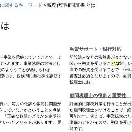
に関するキーワード
>
税務代理権限証書 とは
とは
融資サポート・銀行対応
へ事業を承継していくことで、よ
新設法人などの決算書がまだない
げられます。事業承継の方法とし
関から融資を受けるこ
とは
難しい
次のようなことがあげられま
庫での融資を受けることで、低金
う際には、親族間に自社株を譲渡す
審査は必須となりますので、融資
税理士にお...
顧問税理士の役割と重要性
行い、毎月の仕訳や帳簿に問題が
計画的に節税対策を行うことが出
をしていないかということを点検
た顧問税理士をつけることで、経
、「正確な数値かどうかを定期的
可能です。例えば、事業拡大のた
といったメリットがあります。 通
準備のアドバイスや、融資を受け
能です。