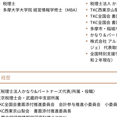
税理士
税理士法人 
源泉所得税 とは
多摩大学大学院 経営情報学修士（MBA）
TKC西東京山
延滞税 計算
TKC全国会 
申告漏れ とは
TKC全国会
ふるさと納税 とは
多摩市・稲城
国税局 調査
かなり＆パー
株式会社 ア
ジェ） 代表取
全国特別支援
和２年現在）
経歴
〈税理士法人かなり&パートナーズ代表/所属・役職〉
東京税理士会・武蔵府中支部所属
TKC全国会書面添付推進委員会 会計参与推進小委員会 小委
TKC西東京山梨会 書面添付推進委員長