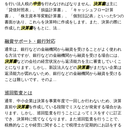
を行い法人税の
申告
を行わなければなりません。
決算書
は主に
「貸借対照表」、「損益計算書」、「キャッシュフロー計算
書」、「株主資本等変動計算書」、「個別注記表」といった5つの
書面があり、これらを決算時に作成をします。また、決算の際に
作成した
決算書
をもとに、法...
融資サポート・銀行対応
通常は、銀行などの金融機関から融資を受けることがよく使われ
る方法ですが、銀行などの金融機関から融資を受ける場合には、
決算書
などの会社の経営状況から返済能力を主に審査していくこ
とになります。しかし。新設法人などの
決算書
がまだない企業は
返済能力が図れないため、銀行などの金融機関から融資を受ける
ことは難しいです。そのよ...
巡回監査とは
通常、中小企業は決算を事業年度で一回しか行わないため、決算
直前や
決算書
を作成している段階でミスなどが発覚する場合があ
ります。しかし、巡回監査を行うことによってミスをすぐに訂正
でき、決算時に慌てなくなります。また巡回監査を行うことで、
税務的なことや経営に関することで税理士が定期的にお話をする