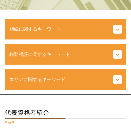
相続に関するキーワード
土地 税金
税務相談に関するキーワード
遺留分 計算
相続 種類
ゴルフ会員権 相続
脱税 とは
不動産 相続税
エリアに関するキーワード
青色 申告 決算書 書き方
相続放棄 とは
更正の請求 とは
現物分割 とは
納税 期間
配偶者居住権 とは
税務相談 東京都 相談
青色 申告 決算書 とは
車 相続税
不動産相続 府中市 税理士
控除限度額 とは
代表資格者紹介
配偶者居住権 評価
税務相談 埼玉県 税理士
法人税 とは
換価分割 とは
相続税 府中市 税理士
経常利益 とは
Staff
遺産 相続 孫
不動産相続 国立市 相談
電子 申告 とは