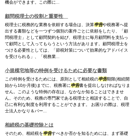
機会ができます。この際に...
顧問税理士の役割と重要性
税理士に税務的な業務を依頼する場合は、決算
申告
や税務署へ提
出する書類などを一つずつ個別の案件ごとに依頼をしたり、「顧
問税理士」として顧問契約を結び、税理士に毎月顧問料を支払っ
て顧問として入ってもらうという方法があります。顧問税理士を
つける必要性としては、「節税対策について効果的なアドバイス
を受けられる」、「税務業...
小規模宅地等の特例を受けるために必要な書類
この特例を受けるためには、原則として相続税の
申告
期限(相続開
始から10か月後)までに、税務署に
申告
書を提出しなければなりま
せん。このような特例の存在は、なかなか知ることはできませ
ん。そのため、税務の専門家である税理士と相談することで、自
己に有利な制度を利用することができます。 お困りの際は、税理
士法人かなり＆パー...
相続税の基礎控除とは
そのため、相続税を
申告
すべきか否かを知るためには、まず基礎