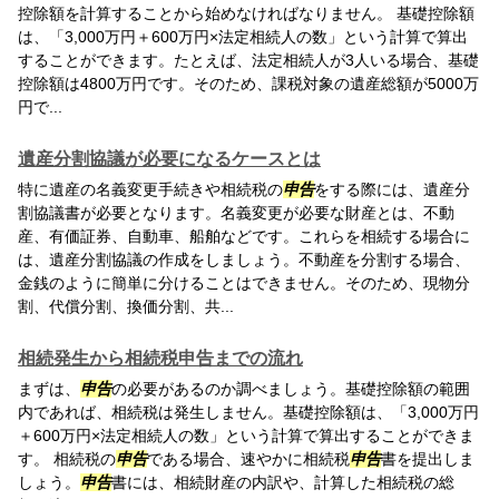
控除額を計算することから始めなければなりません。 基礎控除額
は、「3,000万円＋600万円×法定相続人の数」という計算で算出
することができます。たとえば、法定相続人が3人いる場合、基礎
控除額は4800万円です。そのため、課税対象の遺産総額が5000万
円で...
遺産分割協議が必要になるケースとは
特に遺産の名義変更手続きや相続税の
申告
をする際には、遺産分
割協議書が必要となります。名義変更が必要な財産とは、不動
産、有価証券、自動車、船舶などです。これらを相続する場合に
は、遺産分割協議の作成をしましょう。不動産を分割する場合、
金銭のように簡単に分けることはできません。そのため、現物分
割、代償分割、換価分割、共...
相続発生から相続税申告までの流れ
まずは、
申告
の必要があるのか調べましょう。基礎控除額の範囲
内であれば、相続税は発生しません。基礎控除額は、「3,000万円
＋600万円×法定相続人の数」という計算で算出することができま
す。 相続税の
申告
である場合、速やかに相続税
申告
書を提出しま
しょう。
申告
書には、相続財産の内訳や、計算した相続税の総