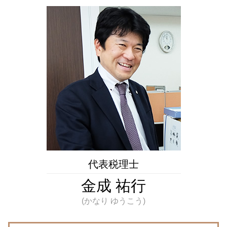
限定承認 とは
相続税 国立市 相談
過少申告加算税 とは
相続税 ふるさと納税
相続 国立市 相談
申告漏れ とは
相続税 申告期限
相続税 東京都 税理士
税額 控除 とは
遺産 相続 配偶者
税務相談 東京都 税理士
課税所得額 とは
相続時精算課税制度 メリット
不動産相続 東京都 税理士
白色 申告 書き方
土地 購入 税金
相続税 埼玉県 相談
国税局 調査
死亡保険金 相続税
税務相談 神奈川県 相談
e tax とは
法人 不動産 売却 税金
相続 埼玉県 相談
税務調査 どこまで調べる
税務相談 埼玉県 相談
税金 種類
不動産相続 調布市 相談
所得 隠し とは
不動産相続 神奈川県 相談
税務調査 いつ
相続税 多摩市 税理士
不動産相続 多摩市 税理士
相続税 国立市 税理士
代表税理士
相続 埼玉県 税理士
金成 祐行