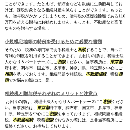
ことができます。たとえば、預貯金などを親族に生前贈与してお
けば、課税対象となる相続財産を減らすことができます。もっと
も、贈与税がかかってしまうため、贈与税の基礎控除額である110
万円を超える贈与はお勧めしません。もっとも、不動産など高価
なものを贈与する場合...
小規模宅地等の特例を受けるために必要な書類
そのため、税務の専門家である税理士と
相談
することで、自己に
有利な制度を利用することができます。 お困りの際は、税理士法
人かなり＆パートナーズにご
相談
ください。当事務所は、
東京都
府中市、調布市、国立市、多摩市、神奈川県、埼玉県を中心にご
相談
を承っております。相続問題や相続税、
不動産相続
、税務
相
談
でお悩みの際には、是...
相続税と贈与税それぞれのメリットと注意点
お困りの際は、税理士法人かなり＆パートナーズにご
相談
くださ
い。当事務所は、
東京都
府中市、調布市、国立市、多摩市、神奈
川県、埼玉県を中心にご
相談
を承っております。相続問題や相続
税、
不動産相続
、税務
相談
でお悩みの際には、是非当事務所にご
連絡ください。お待ちしております。