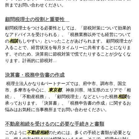
所までお問い合わせください。
顧問税理士の役割と重要性
顧問税理士をつける必要性としては、「節税対策について効果的
なアドバイスを受けられる」、「税務業務以外でも経営について
の
相談
もしやすい」といったことがあげられます。 顧問税理士が
入ることで、経営状況を毎月タイムリーに共有することになりま
す。そのため、決算前に節税対策で慌てたりすることが少なくな
ります。計画的に節税対...
決算書・税務申告書の作成
税理士法人かなり&パートナーズでは、府中市、調布市、国立
市、多摩市を中心に、
東京都
、神奈川県、埼玉県のエリアで「相
続」、「不動産税務」、「顧問税理士」などといった税務
相談
を
承っております。「決算書」、「税務申告書の作成」に関するお
悩みはお気軽に当事務所までお問い合わせください。
不動産相続を受けるのに必要な手続きと書類
このように
不動産相続
のためには、多くの手続と書類が必要とな