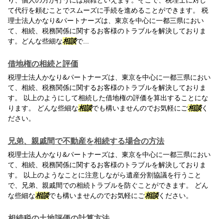
り、個人の方が行うには煩雑といえます。そこで、税理士に対し
て代行を頼むことでスムーズに手続を進めることができます。 税
理士法人かなり&パートナーズは、東京を中心に一都三県におい
て、相続、税務関係に関するお客様のトラブルを解決しておりま
す。どんな些細な
相談
で...
借地権の相続と評価
税理士法人かなり&パートナーズは、東京を中心に一都三県におい
て、相続、税務関係に関するお客様のトラブルを解決しておりま
す。 以上のようにして相続した借地権の評価を算出することにな
ります。 どんな些細な
相談
でも構いませんのでお気軽にご
相談
く
ださい。
兄弟、親戚間で不動産を相続する場合の方法
税理士法人かなり&パートナーズは、東京を中心に一都三県におい
て、相続、税務関係に関するお客様のトラブルを解決しておりま
す。 以上のようなことに注意しながら遺産分割協議を行うこと
で、兄弟、親戚間での相続トラブルを防ぐことができます。 どん
な些細な
相談
でも構いませんのでお気軽にご
相談
ください。
相続税の土地評価の計算方法