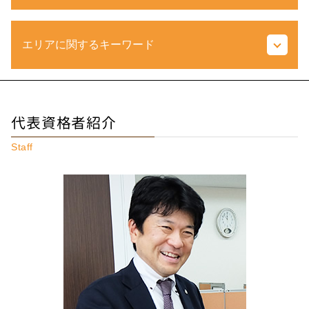
相続 種類
包括受遺者 とは
所得 控除 とは
相続税 対策
エリアに関するキーワード
青色 申告 決算書 とは
小規模宅地等の特例 わかりやすく
税法 とは
土地 購入 税金
売上総利益 とは
生前贈与 孫 やり方
相続税 調布市 税理士
法人 決算 提出書類
不動産 相続税
相続 調布市 相談
税務調査 個人 領収書なし
代表資格者紹介
受遺者 とは
不動産相続 東京都 税理士
営業利益 とは
遺留分 わかりやすく
相続税 多摩市 相談
税務代理権限証書 必要な場合
Staff
相続 生前贈与
相続 多摩市 税理士
申告漏れ とは
相続税 取得費加算
相続 東京都 税理士
確定申告 とは
不動産 持分 とは
相続税 神奈川県 税理士
税務代理 とは
配偶者居住権 とは
税務相談 国立市 相談
法人税 とは
代償分割とは わかりやすく
相続税 国立市 相談
税金 種類
配偶者居住権 評価
税務相談 府中市 相談
経常利益 とは
熟慮期間 とは
不動産相続 調布市 税理士
更正の請求 とは
相続税 申告 必要書類
不動産相続 埼玉県 相談
利益 種類
土地 売却 税金 特別 控除
不動産相続 国立市 税理士
延滞税 計算
相続税 東京都 相談