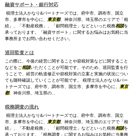
融資サポート・銀行対応
税理士法人かなり&パートナーズでは、府中市、調布市、国立
市、多摩市を中心に、
東京都
、神奈川県、埼玉県のエリアで「相
続」、「不動産税務」、「顧問税理士」などといった税務
相談
を
承っております。「融資サポート」に関するお悩みはお気軽に当
事務所までお問い合わせください。
巡回監査とは
この際に、今後の経営に関することや節税対策などに関すること
などをご
相談
いただくことが可能です。そのため、巡回監査を行
うことで、経営の軌道修正や節税対策の立案と実施の状況につい
ても随時確認していくことが可能です。 税理士法人かなり&パー
トナーズでは、府中市、調布市、国立市、多摩市を中心に、
東京
都
、神奈川県、埼玉県の...
税務調査の流れ
税理士法人かなり&パートナーズでは、府中市、調布市、国立
市、多摩市を中心に、
東京都
、神奈川県、埼玉県のエリアで「相
続」、「不動産税務」、「顧問税理士」などといった税務
相談
を
承っております。「税務調査」に関するお悩みはお気軽に当事務