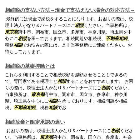
相続税の支払い方法～現金で支払えない場合の対応方法～
最終的には現金で納税をすることになります。お困りの際は、税
理士法人かなり＆パートナーズにご
相談
ください。当事務所は、
東京都
府中市、調布市、国立市、多摩市、神奈川県、埼玉県を中
心にご
相談
を承っております。相続問題や相続税、
不動産相続
、
税務
相談
でお悩みの際には、是非当事務所にご連絡ください。お
待ちしております。
相続税の基礎控除とは
これらを利用することで相続税額を減額させることもできるの
で、専門家である税理士と
相談
することをおすすめします。 お困
りの際は、税理士法人かなり＆パートナーズにご
相談
ください。
当事務所は、
東京都
府中市、調布市、国立市、多摩市、神奈川
県、埼玉県を中心にご
相談
を承っております。相続問題や相続
税、
不動産相続
、税務
相談
でお...
相続放棄と限定承認の違い
お困りの際は、税理士法人かなり＆パートナーズにご
相談
くださ
い。当事務所は、
東京都
府中市、調布市、国立市、多摩市、神奈