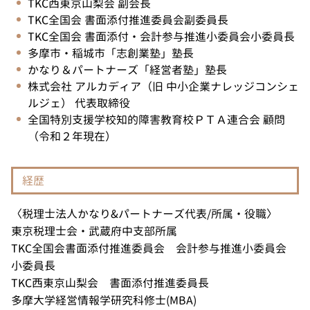
TKC西東京山梨会 副会長
TKC全国会 書面添付推進委員会副委員長
TKC全国会 書面添付・会計参与推進小委員会小委員長
多摩市・稲城市「志創業塾」塾長
かなり＆パートナーズ「経営者塾」塾長
株式会社 アルカディア（旧 中小企業ナレッジコンシェ
ルジェ） 代表取締役
全国特別支援学校知的障害教育校ＰＴＡ連合会 顧問
（令和２年現在）
経歴
〈税理士法人かなり&パートナーズ代表/所属・役職〉
東京税理士会・武蔵府中支部所属
TKC全国会書面添付推進委員会 会計参与推進小委員会
小委員長
TKC西東京山梨会 書面添付推進委員長
多摩大学経営情報学研究科修士(MBA)