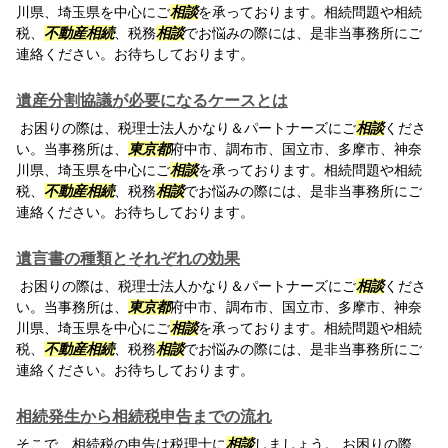
川県、埼玉県を中心にご
相談
を承っております。相続問題や相続
税、
不動産相続
、税務
相談
でお悩みの際には、是非当事務所にご
連絡ください。お待ちしております。
遺産分割協議が必要になるケースとは
お困りの際は、税理士法人かなり＆パートナーズにご
相談
くださ
い。当事務所は、
東京都
府中市、調布市、国立市、多摩市、神奈
川県、埼玉県を中心にご
相談
を承っております。相続問題や相続
税、
不動産相続
、税務
相談
でお悩みの際には、是非当事務所にご
連絡ください。お待ちしております。
遺言書の種類とそれぞれの効果
お困りの際は、税理士法人かなり＆パートナーズにご
相談
くださ
い。当事務所は、
東京都
府中市、調布市、国立市、多摩市、神奈
川県、埼玉県を中心にご
相談
を承っております。相続問題や相続
税、
不動産相続
、税務
相談
でお悩みの際には、是非当事務所にご
連絡ください。お待ちしております。
相続発生から相続税申告までの流れ
そこで、相続税の申告は税理士に
相談
しましょう。 お困りの際