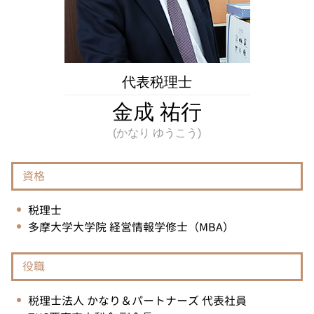
法人事業税 とは
税務相談 神奈川県 税理士
所得 隠し とは
税務相談 東京都 税理士
税務 相談 とは
相続税 調布市 相談
税務相談 調布市 税理士
相続 調布市 税理士
代表税理士
相続 神奈川県 税理士
金成 祐行
資格
税理士
多摩大学大学院 経営情報学修士（MBA）
役職
税理士法人 かなり＆パートナーズ 代表社員