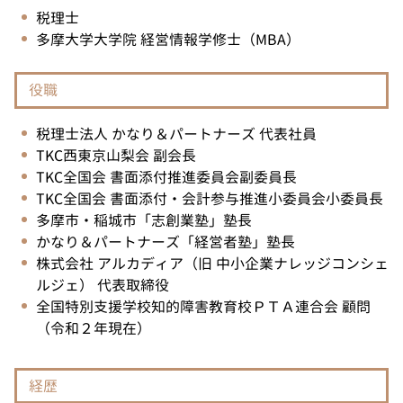
税理士
多摩大学大学院 経営情報学修士（MBA）
役職
税理士法人 かなり＆パートナーズ 代表社員
TKC西東京山梨会 副会長
TKC全国会 書面添付推進委員会副委員長
TKC全国会 書面添付・会計参与推進小委員会小委員長
多摩市・稲城市「志創業塾」塾長
かなり＆パートナーズ「経営者塾」塾長
株式会社 アルカディア（旧 中小企業ナレッジコンシェ
ルジェ） 代表取締役
全国特別支援学校知的障害教育校ＰＴＡ連合会 顧問
（令和２年現在）
経歴