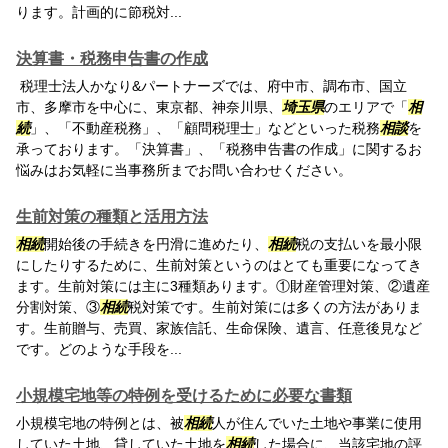
ります。計画的に節税対...
決算書・税務申告書の作成
税理士法人かなり&パートナーズでは、府中市、調布市、国立
市、多摩市を中心に、東京都、神奈川県、
埼玉県
のエリアで「
相
続
」、「不動産税務」、「顧問税理士」などといった税務
相談
を
承っております。「決算書」、「税務申告書の作成」に関するお
悩みはお気軽に当事務所までお問い合わせください。
生前対策の種類と活用方法
相続
開始後の手続きを円滑に進めたり、
相続
税の支払いを最小限
にしたりするために、生前対策というのはとても重要になってき
ます。生前対策には主に3種類あります。①財産管理対策、②遺産
分割対策、③
相続
税対策です。生前対策には多くの方法がありま
す。生前贈与、売買、家族信託、生命保険、遺言、任意後見など
です。どのような手段を...
小規模宅地等の特例を受けるために必要な書類
小規模宅地の特例とは、被
相続
人が住んでいた土地や事業に使用
していた土地、貸していた土地を
相続
した場合に、当該宅地の評