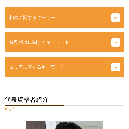
相続に関するキーワード
土地 税金
税務相談に関するキーワード
不動産 相続税
相続税 ふるさと納税
遺産 相続 孫
営業利益 とは
登録 免許税 計算
エリアに関するキーワード
法人事業税 とは
不動産取得税 とは
申告漏れ とは
準確定申告 とは
所得 隠し とは
被相続人 とは
相続税 埼玉県 税理士
源泉所得税 とは
相続税 非課税
不動産相続 東京都 相談
利益 種類
代表資格者紹介
ゴルフ会員権 相続
不動産相続 府中市 相談
税務代理権限証書 必要な場合
相続税 いくらから
税務相談 神奈川県 税理士
税額 控除 とは
Staff
相続 範囲
相続税 埼玉県 相談
還付申告 とは
相続税 農地
相続税 府中市 税理士
国税局 調査
相続税 対策
税務相談 神奈川県 相談