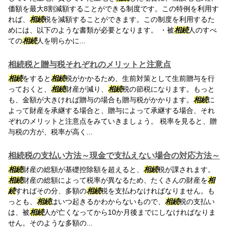
価額を最大8割減額することができる制度です。この特例を利用す
れば、
相続
税を減額することができます。この制度を利用するた
めには、以下のような書類が必要となります。 ・被
相続
人のすべ
ての
相続
人を明らかに...
相続税と贈与税それぞれのメリットと注意点
相続
をすると
相続
税がかかるため、生前対策として生前贈与を行
っておくと、
相続
財産が減り、
相続
税の節税になります。もっと
も、金額が大きければ贈与の場合も贈与税がかかります。
相続
に
よって財産を承継する場合と、贈与によって承継する場合、それ
ぞれのメリットと注意点をみていきましょう。 税率を見ると、贈
与税の方が、税率が高く...
相続税の支払い方法～現金で支払えない場合の対応方法～
相続
財産の総額が基礎控除額を超えると、
相続
税が課されます。
相続
財産の総額によって税率が異なるため、たくさんの財産を
相
続
すればその分、多額の
相続
税を支払わなければなりません。も
っとも、
相続
はいつ起きるかわからないもので、
相続
税の支払い
は、被
相続
人が亡くなってから10か月後までにしなければなりま
せん。そのような多額の...