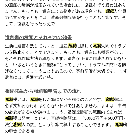
の遺産の帰属が指定されている場合には、協議を行う必要はあり
ません。もっとも、遺言による指定がある場合でも、
相続
人全員
の合意があるときには、遺産分割協議を行うことも可能です。そ
して、協議を行ったうえで...
遺言書の種類とそれぞれの効果
生前に遺言を残しておくと、遺産
相続
に際して
相続
人間でトラブ
ルを防止することができます。もっとも、遺言にも種類があり、
それぞれ作成方法も異なります。遺言が正確に作成されていない
と、いざというときに無効になってしまい、トラブルの防止を防
げなくなってしまうこともあるので、事前準備が大切です。 まず
遺言には、普通方式と特...
相続発生から相続税申告までの流れ
相続
税とは、
相続
をした際にかかる税金のことです、
相続
税は、
必ず支払わなければならないわけではありません。まずは、申告
の必要があるのか調べましょう。基礎控除額の範囲内であれば、
相続
税は発生しません。基礎控除額は、「3,000万円＋600万円×
法定
相続
人の数」という計算で算出することができます。
相続
税
の申告である場...