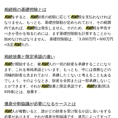
相続税の基礎控除とは
相続
をすると、
相続
財産の総額に応じて
相続
税を支払わなければ
なりません。もっとも、基礎控除額が定められており、その範囲
内であれば、
相続
税は発生しません。そのため、
相続
税を申告す
べきか否かを知るためには、まず基礎控除額を計算することから
始めなければなりません。 基礎控除額は、「3,000万円＋600万円
×法定
相続
人の...
相続放棄と限定承認の違い
相続
が開始すると、被
相続
人の一切の財産を承継することになり
ます。これを単純承認といいます。もっとも、中には債務などの
消極的財産も含まれており、承継したくないと考えることもある
でしょう。そのようなとき、財産を全部または一部承継しないこ
とができます。それが
相続
放棄と限定承認です。
相続
放棄(民法
939条)とは、放棄す...
遺産分割協議が必要になるケースとは
相続
人が複数いると、誰がどの財産を受け取るか話し合いをする
必要があります。それが遺産分割協議です。遺言によってすべて