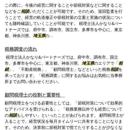
この際に、今後の経営に関することや節税対策などに関すること
などをご
相談
いただくことが可能です。そのため、巡回監査を行
うことで、経営の軌道修正や節税対策の立案と実施の状況につい
ても随時確認していくことが可能です。 税理士法人かなり&パー
トナーズでは、府中市、調布市、国立市、多摩市を中心に、東京
都、神奈川県、
埼玉県
の...
税務調査の流れ
税理士法人かなり&パートナーズでは、府中市、調布市、国立
市、多摩市を中心に、東京都、神奈川県、
埼玉県
のエリアで「
相
続
」、「不動産税務」、「顧問税理士」などといった税務
相談
を
承っております。「税務調査」に関するお悩みはお気軽に当事務
所までお問い合わせください。
顧問税理士の役割と重要性
顧問税理士をつける必要性としては、「節税対策について効果的
なアドバイスを受けられる」、「税務業務以外でも経営について
の
相談
もしやすい」といったことがあげられます。 顧問税理士が
入ることで、経営状況を毎月タイムリーに共有することになりま
す。そのため、決算前に節税対策で慌てたりすることが少なくな