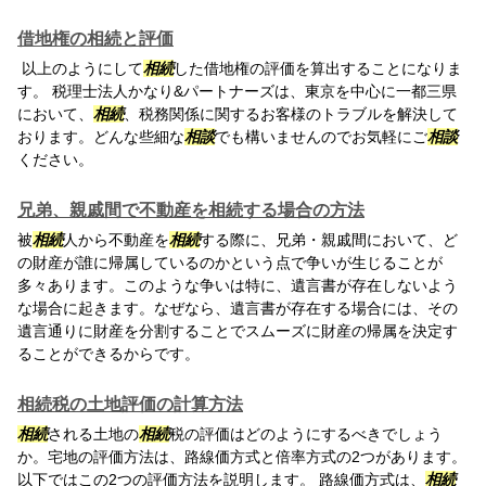
借地権の相続と評価
以上のようにして
相続
した借地権の評価を算出することになりま
す。 税理士法人かなり&パートナーズは、東京を中心に一都三県
において、
相続
、税務関係に関するお客様のトラブルを解決して
おります。どんな些細な
相談
でも構いませんのでお気軽にご
相談
ください。
兄弟、親戚間で不動産を相続する場合の方法
被
相続
人から不動産を
相続
する際に、兄弟・親戚間において、ど
の財産が誰に帰属しているのかという点で争いが生じることが
多々あります。このような争いは特に、遺言書が存在しないよう
な場合に起きます。なぜなら、遺言書が存在する場合には、その
遺言通りに財産を分割することでスムーズに財産の帰属を決定す
ることができるからです。
相続税の土地評価の計算方法
相続
される土地の
相続
税の評価はどのようにするべきでしょう
か。宅地の評価方法は、路線価方式と倍率方式の2つがあります。
以下ではこの2つの評価方法を説明します。 路線価方式は、
相続