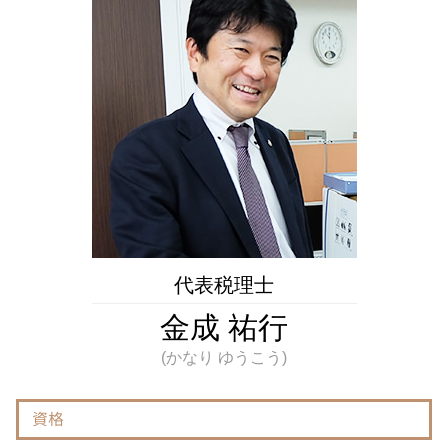
確定申告 とは
相続 種類
相続 調布市 相談
青色 申告 決算書 とは
相続税 申告書
税務相談 国立市 税理士
節税 対策
土地 売却 税金 特別 控除
不動産相続 東京都 税理士
損益計算書 とは
相続税 評価額
相続 府中市 税理士
税務調査 どこまで調べる
死亡保険金 相続税
不動産相続 多摩市 相談
控除限度額 とは
相続 期限
税務相談 埼玉県 相談
課税所得額 とは
相続 埼玉県 税理士
税務 相談 とは
税務相談 東京都 相談
訂正申告 とは
相続 神奈川県 相談
延滞税 とは
税務相談 府中市 相談
不動産相続 神奈川県 税理士
税務相談 東京都 税理士
代表税理士
相続 国立市 税理士
金成 祐行
資格