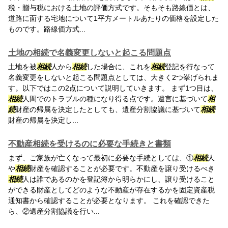
税・贈与税における土地の評価方式です。そもそも路線価とは、
道路に面する宅地について1平方メートルあたりの価格を設定した
ものです。路線価方式...
土地の相続で名義変更しないと起こる問題点
土地を被
相続
人から
相続
した場合に、これを
相続
登記を行なって
名義変更をしないと起こる問題点としては、大きく2つ挙げられま
す。以下ではこの2点について説明していきます。 まず1つ目は、
相続
人間でのトラブルの種になり得る点です。遺言に基づいて
相
続
財産の帰属を決定したとしても、遺産分割協議に基づいて
相続
財産の帰属を決定し...
不動産相続を受けるのに必要な手続きと書類
まず、ご家族が亡くなって最初に必要な手続としては、①
相続
人
や
相続
財産を確認することが必要です。不動産を譲り受けるべき
相続
人は誰であるのかを登記簿から明らかにし、譲り受けること
ができる財産としてどのような不動産が存在するかを固定資産税
通知書から確認することが必要となります。 これを確認できた
ら、②遺産分割協議を行い...