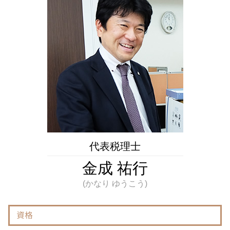
節税 対策
登録免許税 とは
不動産相続 多摩市 相談
税務代理権限証書 とは
相続税 債務控除
相続税 国立市 税理士
ふるさと納税 とは
被相続人 とは
税務相談 国立市 相談
税法 とは
遺産 相続 孫
相続 神奈川県 相談
税務代理 とは
代償分割とは わかりやすく
相続税 神奈川県 税理士
経常利益 とは
相続税 不動産売却
不動産相続 府中市 税理士
書面添付制度 とは
相続 埼玉県 税理士
税務代理権限証書 必要な場合
相続 調布市 相談
納税 期間
税務相談 埼玉県 税理士
脱税 とは
不動産相続 府中市 相談
相続 東京都 税理士
不動産相続 国立市 税理士
代表税理士
不動産相続 神奈川県 相談
金成 祐行
資格