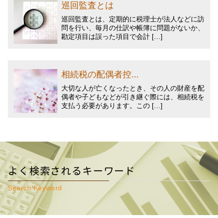
巡回監査とは
巡回監査とは、定期的に税理士が法人などに訪
問を行い、毎月の仕訳や帳簿に問題がないか、
勘定項目は誤った項目で会計 […]
相続税の配偶者控...
大切な人が亡くなったとき、その人の財産を配
偶者や子どもなどが引き継ぐ際には、相続税を
支払う必要があります。この […]
よく検索されるキーワード
Search Keyword