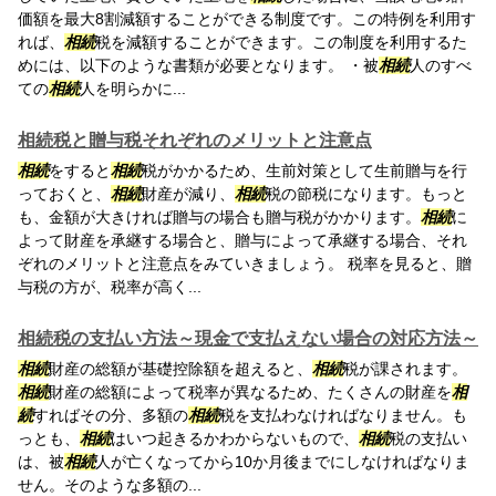
価額を最大8割減額することができる制度です。この特例を利用す
れば、
相続
税を減額することができます。この制度を利用するた
めには、以下のような書類が必要となります。 ・被
相続
人のすべ
ての
相続
人を明らかに...
相続税と贈与税それぞれのメリットと注意点
相続
をすると
相続
税がかかるため、生前対策として生前贈与を行
っておくと、
相続
財産が減り、
相続
税の節税になります。もっと
も、金額が大きければ贈与の場合も贈与税がかかります。
相続
に
よって財産を承継する場合と、贈与によって承継する場合、それ
ぞれのメリットと注意点をみていきましょう。 税率を見ると、贈
与税の方が、税率が高く...
相続税の支払い方法～現金で支払えない場合の対応方法～
相続
財産の総額が基礎控除額を超えると、
相続
税が課されます。
相続
財産の総額によって税率が異なるため、たくさんの財産を
相
続
すればその分、多額の
相続
税を支払わなければなりません。も
っとも、
相続
はいつ起きるかわからないもので、
相続
税の支払い
は、被
相続
人が亡くなってから10か月後までにしなければなりま
せん。そのような多額の...