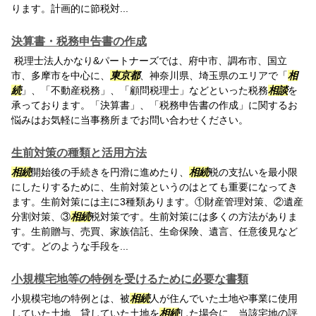
ります。計画的に節税対...
決算書・税務申告書の作成
税理士法人かなり&パートナーズでは、府中市、調布市、国立
市、多摩市を中心に、
東京都
、神奈川県、埼玉県のエリアで「
相
続
」、「不動産税務」、「顧問税理士」などといった税務
相談
を
承っております。「決算書」、「税務申告書の作成」に関するお
悩みはお気軽に当事務所までお問い合わせください。
生前対策の種類と活用方法
相続
開始後の手続きを円滑に進めたり、
相続
税の支払いを最小限
にしたりするために、生前対策というのはとても重要になってき
ます。生前対策には主に3種類あります。①財産管理対策、②遺産
分割対策、③
相続
税対策です。生前対策には多くの方法がありま
す。生前贈与、売買、家族信託、生命保険、遺言、任意後見など
です。どのような手段を...
小規模宅地等の特例を受けるために必要な書類
小規模宅地の特例とは、被
相続
人が住んでいた土地や事業に使用
していた土地、貸していた土地を
相続
した場合に、当該宅地の評