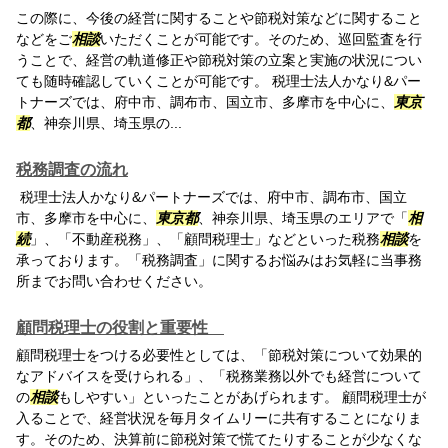
この際に、今後の経営に関することや節税対策などに関すること
などをご
相談
いただくことが可能です。そのため、巡回監査を行
うことで、経営の軌道修正や節税対策の立案と実施の状況につい
ても随時確認していくことが可能です。 税理士法人かなり&パー
トナーズでは、府中市、調布市、国立市、多摩市を中心に、
東京
都
、神奈川県、埼玉県の...
税務調査の流れ
税理士法人かなり&パートナーズでは、府中市、調布市、国立
市、多摩市を中心に、
東京都
、神奈川県、埼玉県のエリアで「
相
続
」、「不動産税務」、「顧問税理士」などといった税務
相談
を
承っております。「税務調査」に関するお悩みはお気軽に当事務
所までお問い合わせください。
顧問税理士の役割と重要性
顧問税理士をつける必要性としては、「節税対策について効果的
なアドバイスを受けられる」、「税務業務以外でも経営について
の
相談
もしやすい」といったことがあげられます。 顧問税理士が
入ることで、経営状況を毎月タイムリーに共有することになりま
す。そのため、決算前に節税対策で慌てたりすることが少なくな