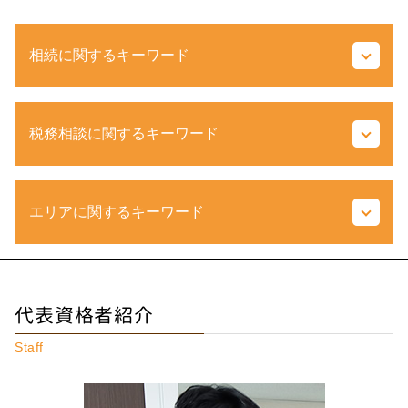
相続に関するキーワード
受遺者 とは
税務相談に関するキーワード
小規模宅地等の特例 わかりやすく
遺留分 計算
土地 購入 税金
税金 種類
相続税 分割
エリアに関するキーワード
源泉所得税 とは
死亡保険金 相続税
法人 決算 提出書類
相続 兄弟
税務 相談 とは
包括受遺者 とは
税務相談 東京都 税理士
所得 隠し とは
相続税 農地
税務相談 調布市 税理士
白色 申告 書き方
代表資格者紹介
登録 免許税 計算
税務相談 多摩市 税理士
訂正申告 とは
不動産取得税 とは
不動産相続 東京都 相談
税務調査 個人 領収書なし
Staff
遺留分 わかりやすく
相続税 多摩市 相談
e tax とは
相続税対策 生前贈与
相続税 東京都 税理士
法人事業税 とは
贈与税 時効
税務相談 神奈川県 税理士