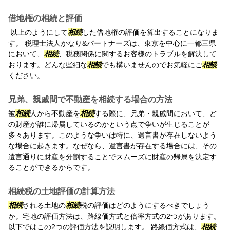
借地権の相続と評価
以上のようにして
相続
した借地権の評価を算出することになりま
す。 税理士法人かなり&パートナーズは、東京を中心に一都三県
において、
相続
、税務関係に関するお客様のトラブルを解決して
おります。どんな些細な
相談
でも構いませんのでお気軽にご
相談
ください。
兄弟、親戚間で不動産を相続する場合の方法
被
相続
人から不動産を
相続
する際に、兄弟・親戚間において、ど
の財産が誰に帰属しているのかという点で争いが生じることが
多々あります。このような争いは特に、遺言書が存在しないよう
な場合に起きます。なぜなら、遺言書が存在する場合には、その
遺言通りに財産を分割することでスムーズに財産の帰属を決定す
ることができるからです。
相続税の土地評価の計算方法
相続
される土地の
相続
税の評価はどのようにするべきでしょう
か。宅地の評価方法は、路線価方式と倍率方式の2つがあります。
以下ではこの2つの評価方法を説明します。 路線価方式は、
相続