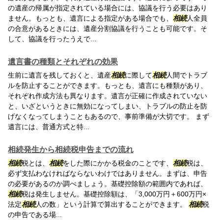
の遺産の帰属が指定されている場合には、協議を行う必要はあり
ません。もっとも、遺言による指定がある場合でも、
相続
人全員
の合意があるときには、遺産分割協議を行うことも可能です。そ
して、協議を行ったうえで...
遺言書の種類とそれぞれの効果
生前に遺言を残しておくと、遺産
相続
に際して
相続
人間でトラブ
ルを防止することができます。もっとも、遺言にも種類があり、
それぞれ作成方法も異なります。遺言が正確に作成されていない
と、いざというときに無効になってしまい、トラブルの防止を防
げなくなってしまうこともあるので、事前準備が大切です。 まず
遺言には、普通方式と特...
相続発生から相続税申告までの流れ
相続
税とは、
相続
をした際にかかる税金のことです、
相続
税は、
必ず支払わなければならないわけではありません。まずは、申告
の必要があるのか調べましょう。基礎控除額の範囲内であれば、
相続
税は発生しません。基礎控除額は、「3,000万円＋600万円×
法定
相続
人の数」という計算で算出することができます。
相続
税
の申告である場...