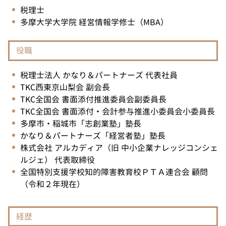
税理士
多摩大学大学院 経営情報学修士（MBA）
役職
税理士法人 かなり＆パートナーズ 代表社員
TKC西東京山梨会 副会長
TKC全国会 書面添付推進委員会副委員長
TKC全国会 書面添付・会計参与推進小委員会小委員長
多摩市・稲城市「志創業塾」塾長
かなり＆パートナーズ「経営者塾」塾長
株式会社 アルカディア（旧 中小企業ナレッジコンシェ
ルジェ） 代表取締役
全国特別支援学校知的障害教育校ＰＴＡ連合会 顧問
（令和２年現在）
経歴