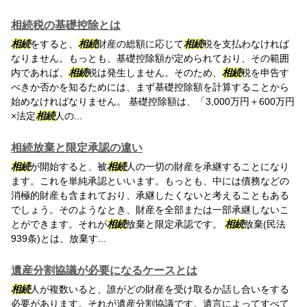
相続税の基礎控除とは
相続
をすると、
相続
財産の総額に応じて
相続
税を支払わなければ
なりません。もっとも、基礎控除額が定められており、その範囲
内であれば、
相続
税は発生しません。そのため、
相続
税を申告す
べきか否かを知るためには、まず基礎控除額を計算することから
始めなければなりません。 基礎控除額は、「3,000万円＋600万円
×法定
相続
人の...
相続放棄と限定承認の違い
相続
が開始すると、被
相続
人の一切の財産を承継することになり
ます。これを単純承認といいます。もっとも、中には債務などの
消極的財産も含まれており、承継したくないと考えることもある
でしょう。そのようなとき、財産を全部または一部承継しないこ
とができます。それが
相続
放棄と限定承認です。
相続
放棄(民法
939条)とは、放棄す...
遺産分割協議が必要になるケースとは
相続
人が複数いると、誰がどの財産を受け取るか話し合いをする
必要があります。それが遺産分割協議です。遺言によってすべて