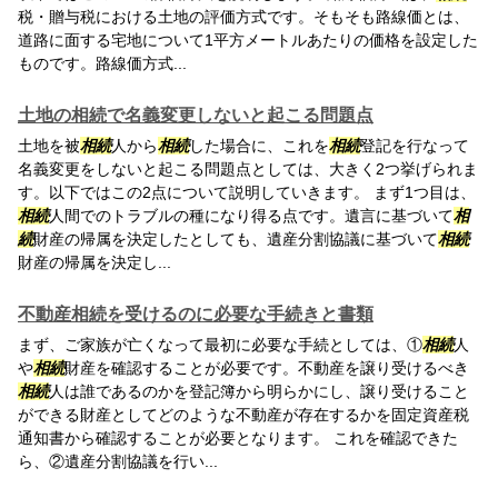
税・贈与税における土地の評価方式です。そもそも路線価とは、
道路に面する宅地について1平方メートルあたりの価格を設定した
ものです。路線価方式...
土地の相続で名義変更しないと起こる問題点
土地を被
相続
人から
相続
した場合に、これを
相続
登記を行なって
名義変更をしないと起こる問題点としては、大きく2つ挙げられま
す。以下ではこの2点について説明していきます。 まず1つ目は、
相続
人間でのトラブルの種になり得る点です。遺言に基づいて
相
続
財産の帰属を決定したとしても、遺産分割協議に基づいて
相続
財産の帰属を決定し...
不動産相続を受けるのに必要な手続きと書類
まず、ご家族が亡くなって最初に必要な手続としては、①
相続
人
や
相続
財産を確認することが必要です。不動産を譲り受けるべき
相続
人は誰であるのかを登記簿から明らかにし、譲り受けること
ができる財産としてどのような不動産が存在するかを固定資産税
通知書から確認することが必要となります。 これを確認できた
ら、②遺産分割協議を行い...