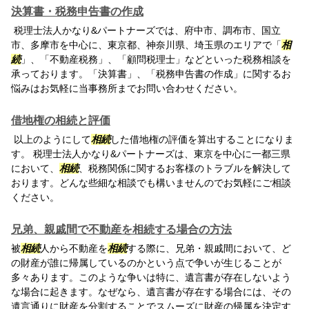
決算書・税務申告書の作成
税理士法人かなり&パートナーズでは、府中市、調布市、国立
市、多摩市を中心に、東京都、神奈川県、埼玉県のエリアで「
相
続
」、「不動産税務」、「顧問税理士」などといった税務相談を
承っております。「決算書」、「税務申告書の作成」に関するお
悩みはお気軽に当事務所までお問い合わせください。
借地権の相続と評価
以上のようにして
相続
した借地権の評価を算出することになりま
す。 税理士法人かなり&パートナーズは、東京を中心に一都三県
において、
相続
、税務関係に関するお客様のトラブルを解決して
おります。どんな些細な相談でも構いませんのでお気軽にご相談
ください。
兄弟、親戚間で不動産を相続する場合の方法
被
相続
人から不動産を
相続
する際に、兄弟・親戚間において、ど
の財産が誰に帰属しているのかという点で争いが生じることが
多々あります。このような争いは特に、遺言書が存在しないよう
な場合に起きます。なぜなら、遺言書が存在する場合には、その
遺言通りに財産を分割することでスムーズに財産の帰属を決定す