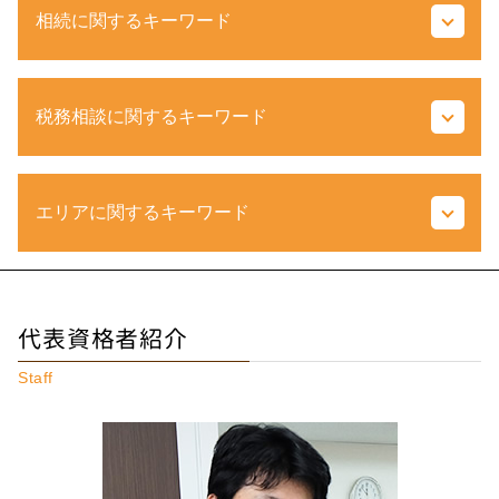
相続に関するキーワード
株式 相続税
税務相談に関するキーワード
現物分割 とは
小規模宅地等の特例 わかりやすく
相続 種類
税金 種類
相続 範囲
エリアに関するキーワード
青色 申告 決算書 とは
相続税 評価額
貸借対照表 とは
配偶者控除 計算
税務 調査
土地 税金
税務相談 調布市 税理士
課税所得額 とは
法人 不動産 売却 税金
相続税 埼玉県 相談
税務調査 個人 領収書なし
代表資格者紹介
遺贈 相続
相続 東京都 税理士
確定申告 とは
家なき子 特例
相続税 東京都 税理士
延滞税 とは
Staff
相続 不動産 売却 確定申告
相続 埼玉県 税理士
書面添付制度 とは
配偶者居住権 とは
相続 調布市 税理士
青色 申告 決算書 書き方
限定承認 とは
不動産相続 国立市 相談
更正の請求 とは
包括受遺者 とは
税務相談 府中市 相談
法人税 とは
相続時精算課税制度 メリット
不動産相続 神奈川県 税理士