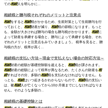
ての
相続
人を明らかに...
相続税と贈与税それぞれのメリットと注意点
相続
をすると
相続
税がかかるため、生前対策として生前贈与を行
っておくと、
相続
財産が減り、
相続
税の節税になります。もっと
も、金額が大きければ贈与の場合も贈与税がかかります。
相続
に
よって財産を承継する場合と、贈与によって承継する場合、それ
ぞれのメリットと注意点をみていきましょう。 税率を見ると、贈
与税の方が、税率が高く...
相続税の支払い方法～現金で支払えない場合の対応方法～
相続
財産の総額が基礎控除額を超えると、
相続
税が課されます。
相続
財産の総額によって税率が異なるため、たくさんの財産を
相
続
すればその分、多額の
相続
税を支払わなければなりません。も
っとも、
相続
はいつ起きるかわからないもので、
相続
税の支払い
は、被
相続
人が亡くなってから10か月後までにしなければなりま
せん。そのような多額の...
相続税の基礎控除とは