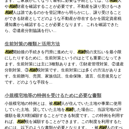
まず、ご家族が亡くなって最初に必要な手続としては、①
相続
人
や
相続
財産を確認することが必要です。不動産を譲り受けるべき
相続
人は誰であるのかを登記簿から明らかにし、譲り受けること
ができる財産としてどのような不動産が存在するかを固定資産税
通知書から確認することが必要となります。 これを確認できた
ら、②遺産分割協議を行い...
生前対策の種類と活用方法
相続
開始後の手続きを円滑に進めたり、
相続
税の支払いを最小限
にしたりするために、生前対策というのはとても重要になってき
ます。生前対策には主に3種類あります。①財産管理対策、②遺産
分割対策、③
相続
税対策です。生前対策には多くの方法がありま
す。生前贈与、売買、家族信託、生命保険、遺言、任意後見など
です。どのような手段を...
小規模宅地等の特例を受けるために必要な書類
小規模宅地の特例とは、被
相続
人が住んでいた土地や事業に使用
していた土地、貸していた土地を
相続
した場合に、当該宅地の評
価額を最大8割減額することができる制度です。この特例を利用す
れば、
相続
税を減額することができます。この制度を利用するた
めには、以下のような書類が必要となります。 ・被
相続
人のすべ