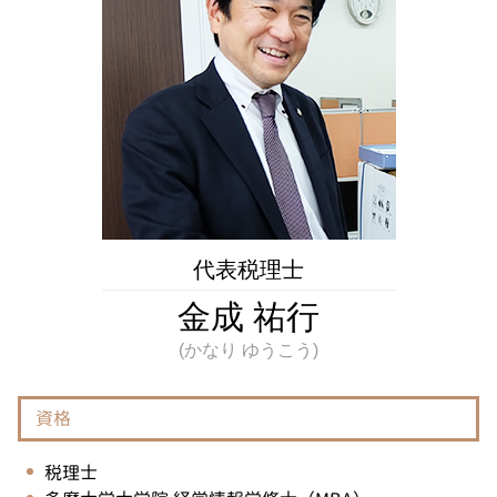
控除限度額 とは
遺留分 とは
不動産相続 府中市 相談
国税局 調査
贈与税 非課税
不動産相続 多摩市 税理士
経常利益 とは
抵当権 相続
不動産相続 国立市 税理士
所得 隠し とは
相続税 とは
不動産相続 調布市 相談
脱税 とは
相続税 調布市 税理士
節税 対策
相続 埼玉県 相談
源泉所得税 とは
不動産相続 多摩市 相談
ふるさと納税 とは
相続税 東京都 相談
相続税 府中市 相談
税務相談 調布市 相談
代表税理士
相続 東京都 相談
金成 祐行
資格
税理士