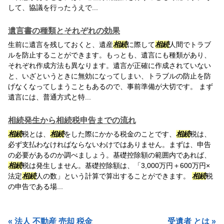
して、協議を行ったうえで...
遺言書の種類とそれぞれの効果
生前に遺言を残しておくと、遺産
相続
に際して
相続
人間でトラブ
ルを防止することができます。もっとも、遺言にも種類があり、
それぞれ作成方法も異なります。遺言が正確に作成されていない
と、いざというときに無効になってしまい、トラブルの防止を防
げなくなってしまうこともあるので、事前準備が大切です。 まず
遺言には、普通方式と特...
相続発生から相続税申告までの流れ
相続
税とは、
相続
をした際にかかる税金のことです、
相続
税は、
必ず支払わなければならないわけではありません。まずは、申告
の必要があるのか調べましょう。基礎控除額の範囲内であれば、
相続
税は発生しません。基礎控除額は、「3,000万円＋600万円×
法定
相続
人の数」という計算で算出することができます。
相続
税
の申告である場...
« 法人 不動産 売却 税金
受遺者 とは »