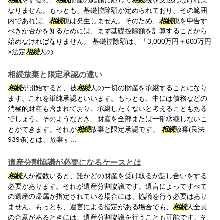
相続
をすると、
相続
財産の総額に応じて
相続
税を支払わなければ
なりません。もっとも、基礎控除額が定められており、その範囲
内であれば、
相続
税は発生しません。そのため、
相続
税を申告す
べきか否かを知るためには、まず基礎控除額を計算することから
始めなければなりません。 基礎控除額は、「3,000万円＋600万円
×法定
相続
人の...
相続放棄と限定承認の違い
相続
が開始すると、被
相続
人の一切の財産を承継することになり
ます。これを単純承認といいます。もっとも、中には債務などの
消極的財産も含まれており、承継したくないと考えることもある
でしょう。そのようなとき、財産を全部または一部承継しないこ
とができます。それが
相続
放棄と限定承認です。
相続
放棄(民法
939条)とは、放棄す...
遺産分割協議が必要になるケースとは
相続
人が複数いると、誰がどの財産を受け取るか話し合いをする
必要があります。それが遺産分割協議です。遺言によってすべて
の遺産の帰属が指定されている場合には、協議を行う必要はあり
ません。もっとも、遺言による指定がある場合でも、
相続
人全員
の合意があるときには、遺産分割協議を行うことも可能です。そ