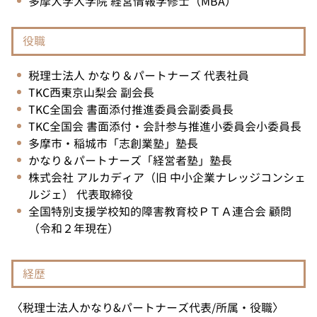
多摩大学大学院 経営情報学修士（MBA）
役職
税理士法人 かなり＆パートナーズ 代表社員
TKC西東京山梨会 副会長
TKC全国会 書面添付推進委員会副委員長
TKC全国会 書面添付・会計参与推進小委員会小委員長
多摩市・稲城市「志創業塾」塾長
かなり＆パートナーズ「経営者塾」塾長
株式会社 アルカディア（旧 中小企業ナレッジコンシェ
ルジェ） 代表取締役
全国特別支援学校知的障害教育校ＰＴＡ連合会 顧問
（令和２年現在）
経歴
〈税理士法人かなり&パートナーズ代表/所属・役職〉