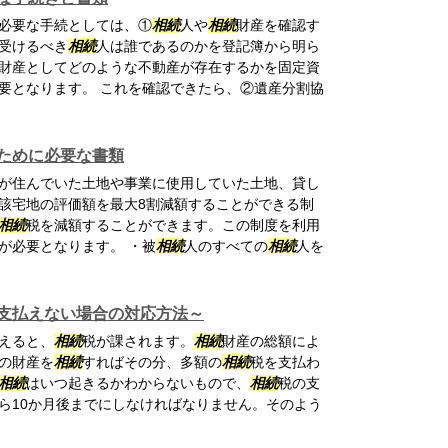
必要な手続としては、①
相続
人や
相続
財産を確認す
受けるべき
相続
人は誰であるのかを登記簿から明ら
財産としてどのような不動産が存在するかを固定資
要となります。 これを確認できたら、②遺産分割協
ために必要な書類
が住んでいた土地や事業に使用していた土地、貸し
該宅地の評価額を最大8割減額することができる制
相続
税を減額することができます。この制度を利用
が必要となります。 ・被
相続
人のすべての
相続
人を
支払えない場合の対応方法～
えると、
相続
税が課されます。
相続
財産の総額によ
の財産を
相続
すればその分、多額の
相続
税を支払わ
相続
はいつ起きるかわからないもので、
相続
税の支
ら10か月後までにしなければなりません。そのよう