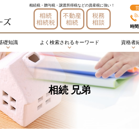
相続税・贈与税・譲渡所得税などの資産税に強い！
相続
不動産
税務
相続税
相続
相談
時間
基礎知識
よく検索されるキーワード
資格者
相続 兄弟