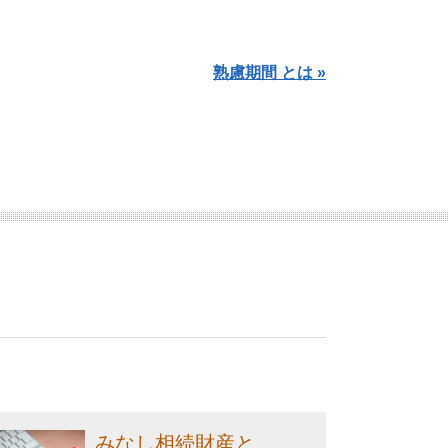
熟慮期間 とは »
みなし相続財産と...