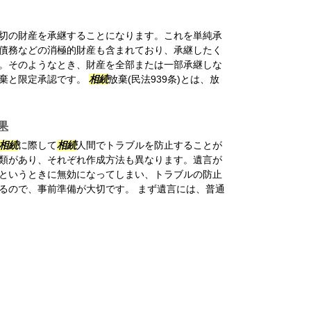
切の財産を承継することになります。これを単純承
債務などの消極的財産も含まれており、承継したく
。そのようなとき、財産を全部または一部承継しな
棄と限定承認です。
相続
放棄(民法939条)とは、放
果
相続
に際して
相続
人間でトラブルを防止することが
類があり、それぞれ作成方法も異なります。遺言が
というときに無効になってしまい、トラブルの防止
るので、事前準備が大切です。 まず遺言には、普通