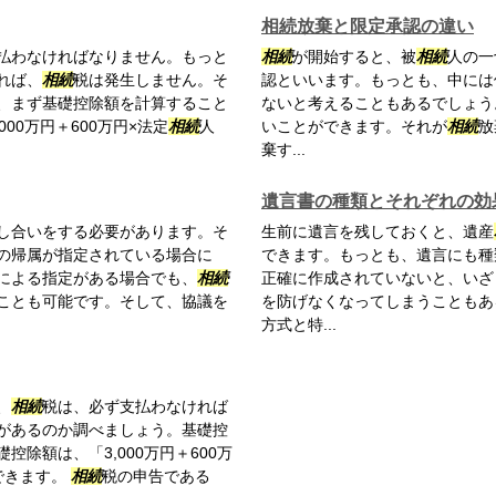
相続放棄と限定承認の違い
払わなければなりません。もっと
相続
が開始すると、被
相続
人の一
れば、
相続
税は発生しません。そ
認といいます。もっとも、中には
、まず基礎控除額を計算すること
ないと考えることもあるでしょう
00万円＋600万円×法定
相続
人
いことができます。それが
相続
放
棄す...
遺言書の種類とそれぞれの効
し合いをする必要があります。そ
生前に遺言を残しておくと、遺産
の帰属が指定されている場合に
できます。もっとも、遺言にも種
による指定がある場合でも、
相続
正確に作成されていないと、いざ
ことも可能です。そして、協議を
を防げなくなってしまうこともあ
方式と特...
、
相続
税は、必ず支払わなければ
があるのか調べましょう。基礎控
控除額は、「3,000万円＋600万
できます。
相続
税の申告である