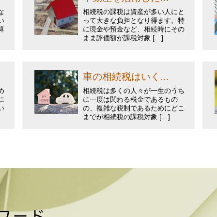
な
相続税の課税は資産が多い人にと
い
って大きな負担となり得ます。特
算
に現金や預金など、相続時にその
まま評価額が課税対象 […]
車の相続税はいく...
め
相続税は多くの人々が一生のうち
に
に一度は関わる税金であるもの
い
の、複雑な税制であるためにどこ
までが相続税の課税対象 […]
ワード