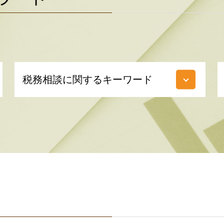
税務相談に関するキーワード
税務 相談 とは
法人住民税 とは
利益 種類
法人 決算 提出書類
損益計算書 とは
納税 期間
経常利益 とは
税務代理 とは
節税 対策
白色 申告 書き方