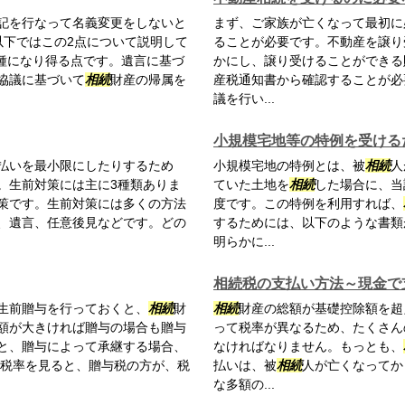
記を行なって名義変更をしないと
まず、ご家族が亡くなって最初に
以下ではこの2点について説明して
ることが必要です。不動産を譲り
種になり得る点です。遺言に基づ
かにし、譲り受けることができる
協議に基づいて
相続
財産の帰属を
産税通知書から確認することが必
議を行い...
小規模宅地等の特例を受ける
払いを最小限にしたりするため
小規模宅地の特例とは、被
相続
人
。生前対策には主に3種類ありま
ていた土地を
相続
した場合に、当
策です。生前対策には多くの方法
度です。この特例を利用すれば、
、遺言、任意後見などです。どの
するためには、以下のような書類
明らかに...
相続税の支払い方法～現金で
生前贈与を行っておくと、
相続
財
相続
財産の総額が基礎控除額を超
額が大きければ贈与の場合も贈与
って税率が異なるため、たくさん
と、贈与によって承継する場合、
なければなりません。もっとも、
 税率を見ると、贈与税の方が、税
払いは、被
相続
人が亡くなってか
な多額の...