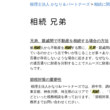
税理士法人 かなり＆パートナーズ
>
相続に関
相続 兄弟
兄弟、親戚間で不動産を相続する場合の方法
被
相続
人から不動産を
相続
する際に、
兄弟
・親戚間
ているのかという点で争いが生じることが多々あり
言書が存在しないような場合に起きます。なぜなら
の遺言通りに財産を分割することでスムーズに財産
らです。
節税対策の重要性
税理士法人かなり&パートナーズでは、府中市、調
東京都、神奈川県、埼玉県のエリアで「
相続
」、「
どといった税務相談を承っております。「節税対策
務所までお問い合わせください。