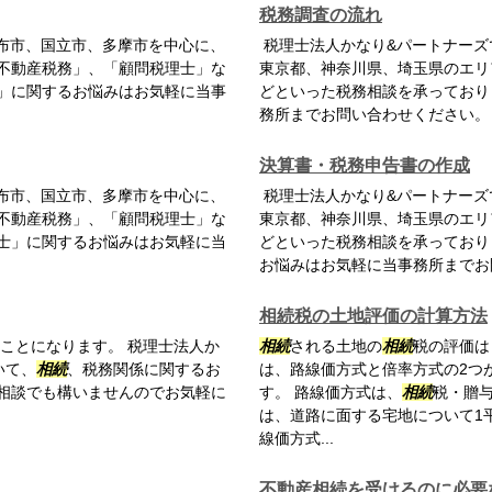
税務調査の流れ
布市、国立市、多摩市を中心に、
税理士法人かなり&パートナーズ
不動産税務」、「顧問税理士」な
東京都、神奈川県、埼玉県のエリ
」に関するお悩みはお気軽に当事
どといった税務相談を承っており
務所までお問い合わせください。
決算書・税務申告書の作成
布市、国立市、多摩市を中心に、
税理士法人かなり&パートナーズ
不動産税務」、「顧問税理士」な
東京都、神奈川県、埼玉県のエリ
士」に関するお悩みはお気軽に当
どといった税務相談を承っており
お悩みはお気軽に当事務所までお
相続税の土地評価の計算方法
ことになります。 税理士法人か
相続
される土地の
相続
税の評価は
いて、
相続
、税務関係に関するお
は、路線価方式と倍率方式の2つ
相談でも構いませんのでお気軽に
す。 路線価方式は、
相続
税・贈
は、道路に面する宅地について1
線価方式...
不動産相続を受けるのに必要