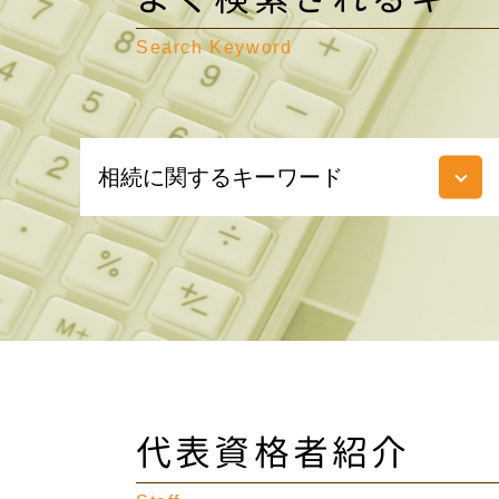
Search Keyword
相続に関するキーワード
ゴルフ会員権 相続
遺留分 権利者
譲渡 所得税 相続
相続税対策 不動産
遺産 相続 孫
遺留分 とは
準確定申告 とは
贈与税 時効
代表資格者紹介
受遺者 とは
法人 不動産 売却 税金