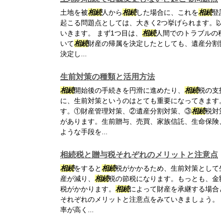
土地を被
相続
人から
相続
した場合に、これを
相続
登
起こる問題点としては、大きく2つ挙げられます。
いきます。 まず1つ目は、
相続
人間でのトラブルの
いて
相続
財産の帰属を決定したとしても、遺産分割
決定し...
生前対策の種類と活用方法
相続
開始後の手続きを円滑に進めたり、
相続
税の支
に、生前対策というのはとても重要になってきます
す。①財産管理対策、②遺産分割対策、③
相続
税対
があります。生前贈与、売買、家族信託、生命保険
ような手段を...
相続税と贈与税それぞれのメリットと注意点
相続
をすると
相続
税がかかるため、生前対策として
産が減り、
相続
税の節税になります。もっとも、金
税がかかります。
相続
によって財産を承継する場合
それぞれのメリットと注意点をみていきましょう。
率が高く...