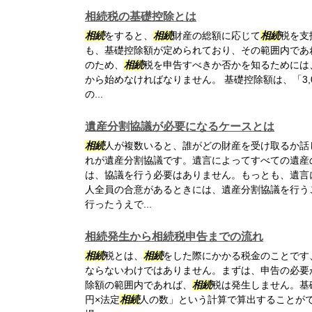
相続税の基礎控除とは
相続
をすると、
相続
財産の総額に応じて
相続
税を支
も、基礎控除額が定められており、その範囲内であ
のため、
相続
税を申告すべきか否かを知るためには
から始めなければなりません。 基礎控除額は、「3,0
の...
遺産分割協議が必要になるケースとは
相続
人が複数いると、誰がどの財産を受け取るか話
れが遺産分割協議です。遺言によってすべての遺産
は、協議を行う必要はありません。もっとも、遺言
人全員の合意があるときには、遺産分割協議を行う
行ったうえで...
相続発生から相続税申告までの流れ
相続
税とは、
相続
をした際にかかる税金のことです
ならないわけではありません。まずは、申告の必要
除額の範囲内であれば、
相続
税は発生しません。基礎
円×法定
相続
人の数」という計算で算出することが