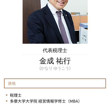
土地 税金
相続 国立市 相談
電子 申告 とは
仲介 手数料 とは
不動産相続 埼玉県 相談
税額 控除 とは
土地 売却 税金 特別 控除
相続税 神奈川県 税理士
訂正申告 とは
相続 府中市 税理士
営業利益 とは
不動産相続 神奈川県 税理士
当期純利益 とは
不動産相続 調布市 相談
法人 決算 提出書類
相続税 国立市 税理士
税務相談 神奈川県 税理士
不動産相続 東京都 相談
代表税理士
相続税 府中市 税理士
金成 祐行
資格
税理士
多摩大学大学院 経営情報学修士（MBA）