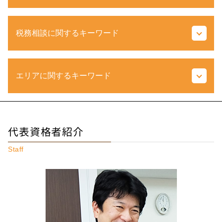
遺留分 計算
税務相談に関するキーワード
特定遺贈 とは
譲渡 所得税 相続
相続税対策 不動産
e tax とは
贈与税 時効
エリアに関するキーワード
法人 不動産 売却 税金
相続税 配偶者控除
損益計算書 とは
不動産 持分 とは
ふるさと納税 とは
家なき子 相続税
不動産相続 東京都 税理士
延滞税 計算
不動産取得税 とは
相続 調布市 税理士
税務調査 時期
代表資格者紹介
みなし相続財産 非課税枠
不動産相続 国立市 税理士
所得 隠し とは
相続税 申告 必要書類
税務相談 調布市 税理士
税法 とは
Staff
死亡保険金 相続税
相続税 埼玉県 相談
延滞税 とは
生前贈与 生命保険
税務相談 調布市 相談
税務調査 どこまで調べる
限定承認 とは
相続 調布市 相談
節税 対策
相続税 とは
不動産相続 多摩市 相談
脱税 とは
車 相続税
税務相談 埼玉県 税理士
国税局 調査
相続 兄弟
不動産相続 多摩市 税理士
法人住民税 とは